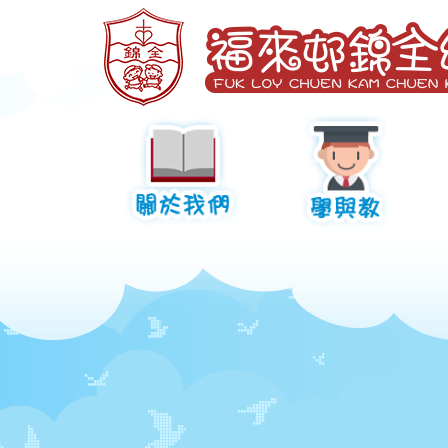
Skip
to
main
content
福
來
關於我們
學與教
邨
辦學宗旨及校訓
學校歷史
校長的話
校園設施
架構表
學校報告及學校發展計
質素評核報告
課程規劃
課程目標
教學策略
學生支援
錦
全
幼
稚
園