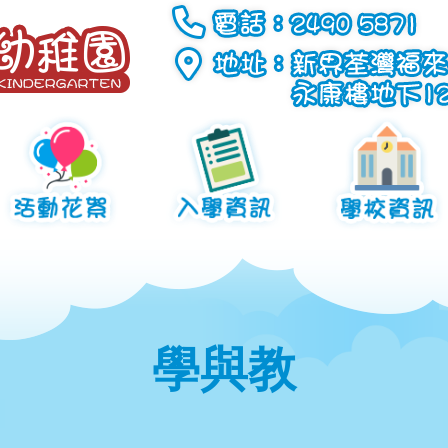
活動花絮
入學資訊
學校資
劃
學校活動
幼兒班
低班
高班
報名方法
報名手續
入學年齡
全日班餐單
上課時間
學校收費
每日茶點
升學資訊
校曆表
學與教