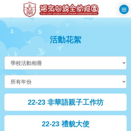
Skip
to
>
main
福
切
content
換
來
選
活動花絮
邨
單
錦
全
類
別
幼
稚
Year
園
22-23 非華語親子工作坊
22-23 禮貌大使