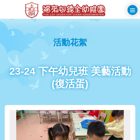
Skip
to
>
main
福
切
content
換
來
選
活動花絮
邨
單
錦
全
23-24 下午幼兒班 美藝活動
幼
(復活蛋)
稚
園